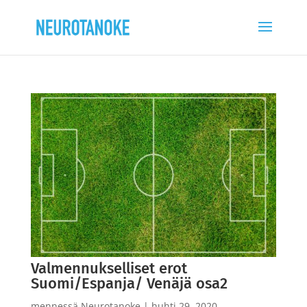
Valmennukselliset erot
Suomi/Espanja/ Venäjä osa2
mennessä
Neurotanoke
|
huhti 29, 2020