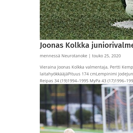
Joonas Kolkka juniorivalme
mennessä
Neurotanoke
|
touko 25, 2020
Vieraina Joonas Kolkka valmentaja, Pertti Ke
laitahyökkääjäPituus 174 cmLempinimi JodeJu
Reipas 34 (19)1994–1995 MyPa 43 (17)1996–1998