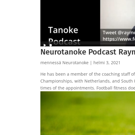
Neurotanoke Podcast Ray
mennessä
Neurotanoke
|
helmi 3, 2021
He has been a member of the coaching staff o
Championships, with Netherlands, and South 
times of the appointments. Football fitness do