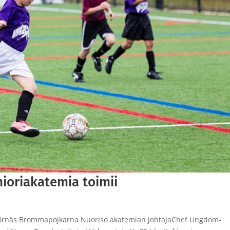
ioriakatemia toimii
el Sörnäs Brommapojkarna Nuoriso akatemian johtajaChef Ungdom-