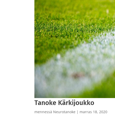
Tanoke Kärkijoukko
mennessä
Neurotanoke
|
marras 18, 2020