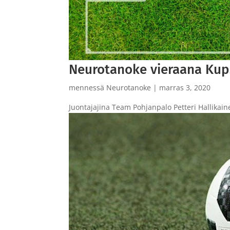
Neurotanoke vieraana Kup
mennessä
Neurotanoke
|
marras 3, 2020
Juontajajina Team Pohjanpalo Petteri Hallikai