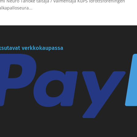
 Neuro Tanoke taitaja / Valmentaja KuPS Idrottsföreningen
kapalloseura...
sutavat verkkokaupassa