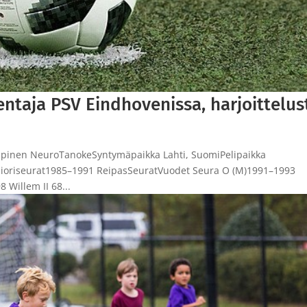
ntaja PSV Eindhovenissa, harjoittelus
mppinen NeuroTanokeSyntymäpaikka Lahti, SuomiPelipaikka
nioriseurat1985–1991 ReipasSeuratVuodet Seura O (M)1991–1993
 Willem II 68...