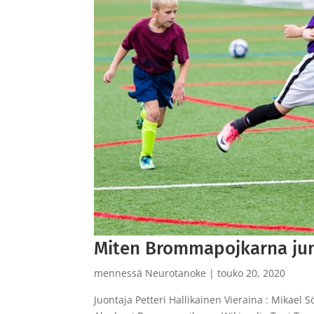
Miten Brommapojkarna jun
mennessä
Neurotanoke
|
touko 20, 2020
Juontaja Petteri Hallikainen Vieraina : Mika