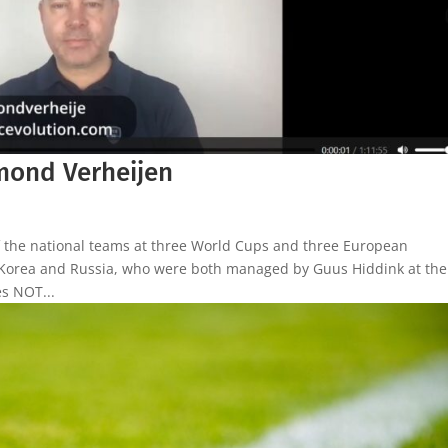
mond Verheijen
f the national teams at three World Cups and three European
Korea and Russia, who were both managed by Guus Hiddink at the
es NOT...