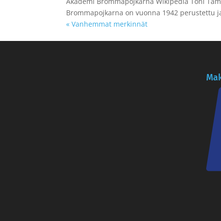
Akademi Brommapojkarna Wikipedia Toni Tammi
Brommapojkarna on vuonna 1942 perustettu jal
« Vanhemmat merkinnät
Mak