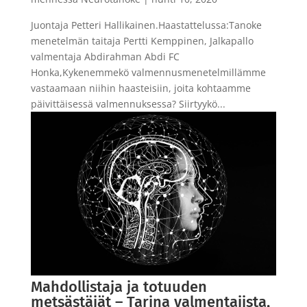
Juontaja Petteri Hallikainen.Haastattelussa:Tanoke
menetelmän taitaja Pertti Kemppinen, Jalkapallo
valmentaja Abdirahman Abdi FC
Honka,Kykenemmekö valmennusmenetelmillämme
vastaamaan niihin haasteisiin, joita kohtaamme
päivittäisessä valmennuksessa? Siirtyykö...
Mahdollistaja ja totuuden
metsästäjät – Tarina valmentajista,