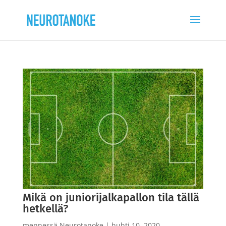
Mikä on juniorijalkapallon tila tällä
hetkellä?
mennessä
Neurotanoke
|
huhti 10, 2020