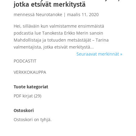
jotka etsivät merkitystä
mennessä
Neurotanoke
|
maalis 11, 2020
Hei, silläväin kun valmistamme ensimmäistä
podcastia lue Tanokesta Erkko Merin sanoin
Mahdollistaja ja totuuden metsästäjät – Tarina
valmentajista, jotka etsivät merkitystä...
Seuraavat merkinnät »
PODCASTIT
VERKKOKAUPPA
Tuote kategoriat
PDF kirjat
(29)
Ostoskori
Ostoskori on tyhjä.