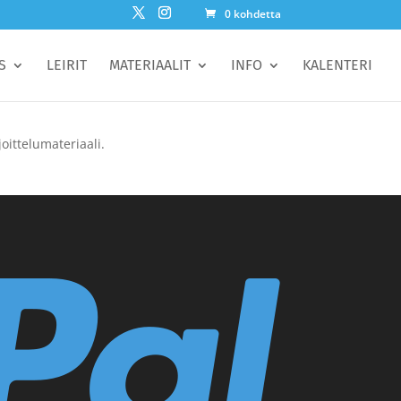
0 kohdetta
S
LEIRIT
MATERIAALIT
INFO
KALENTERI
oittelumateriaali.