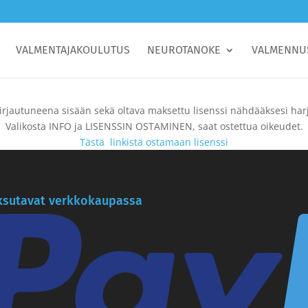
VALMENTAJAKOULUTUS
NEUROTANOKE
VALMENNU
irjautuneena sisään sekä oltava maksettu lisenssi nähdääksesi harj
Valikosta INFO ja LISENSSIN OSTAMINEN, saat ostettua oikeudet.
Tästä linkistä ostamaan lisenssi
sutavat verkkokaupassa