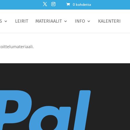
0 kohdetta
S
LEIRIT
MATERIAALIT
INFO
KALENTERI
oittelumateriaali.