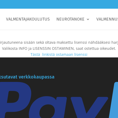
VALMENTAJAKOULUTUS
NEUROTANOKE
VALMENNU
irjautuneena sisään sekä oltava maksettu lisenssi nähdääksesi harj
Valikosta INFO ja LISENSSIN OSTAMINEN, saat ostettua oikeudet.
Tästä linkistä ostamaan lisenssi
sutavat verkkokaupassa