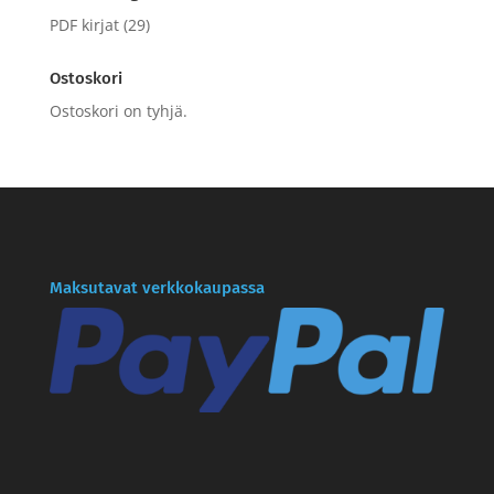
PDF kirjat
(29)
Ostoskori
Ostoskori on tyhjä.
Maksutavat verkkokaupassa