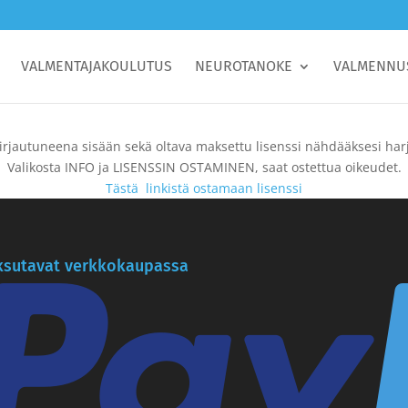
VALMENTAJAKOULUTUS
NEUROTANOKE
VALMENNU
irjautuneena sisään sekä oltava maksettu lisenssi nähdääksesi harj
Valikosta INFO ja LISENSSIN OSTAMINEN, saat ostettua oikeudet.
Tästä linkistä ostamaan lisenssi
sutavat verkkokaupassa