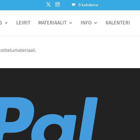
0 kohdetta
S
LEIRIT
MATERIAALIT
INFO
KALENTERI
oittelumateriaali.