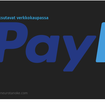
sutavat verkkokaupassa
o@neurotanoke.com