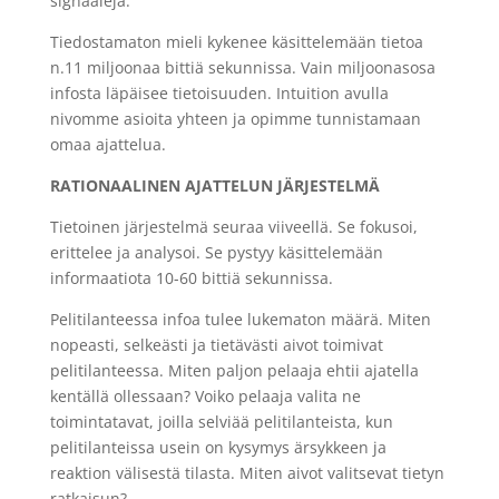
signaaleja.
Tiedostamaton mieli kykenee käsittelemään tietoa
n.11 miljoonaa bittiä sekunnissa. Vain miljoonasosa
infosta läpäisee tietoisuuden. Intuition avulla
nivomme asioita yhteen ja opimme tunnistamaan
omaa ajattelua.
RATIONAALINEN AJATTELUN JÄRJESTELMÄ
Tietoinen järjestelmä seuraa viiveellä. Se fokusoi,
erittelee ja analysoi. Se pystyy käsittelemään
informaatiota 10-60 bittiä sekunnissa.
Pelitilanteessa infoa tulee lukematon määrä. Miten
nopeasti, selkeästi ja tietävästi aivot toimivat
pelitilanteessa. Miten paljon pelaaja ehtii ajatella
kentällä ollessaan? Voiko pelaaja valita ne
toimintatavat, joilla selviää pelitilanteista, kun
pelitilanteissa usein on kysymys ärsykkeen ja
reaktion välisestä tilasta. Miten aivot valitsevat tietyn
ratkaisun?