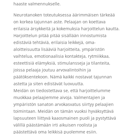
haaste valmennukselle.
Neurotanoken toteutuksessa äärimmäisen tärkeää
on korkea tajunnan aste. Pelaajan on koettava
erilaisia ärsykkeitä ja kokemuksia harjoittelun kautta.
Harjoittelun pitää pitää sisällään innostumista
edistäviä tehtäviä, erilaisia leikkejä, oma-
aloitteisuutta lisääviä harjoitteita, ympäristön
vaihtelua, emotionaalisia kontakteja, rytmiikkaa,
esteettisiä elämyksiä, stimulansseja ja tilanteita,
joissa pelaaja joutuu arvovalintoihin ja
päätöksentekoon. Nämä kaikki nostavat tajunnan
astetta ja siten edistävät luovuutta.
Meidän on tiedostettava se, että harjoittelumme
muokkaa pelaajiemme aivoja. Valmentajien ja
ympäristön sanaton arvokasvatus siirtyy pelaajien
toimintaan. Meidän on tämän vuoksi hyväksyttävä
lapsuuteen liittyvä kaaosmainen puoli ja pystyttävä
välillä päästämään irti aikuisen roolista ja
päästettävä oma leikkisä puolemme esiin.