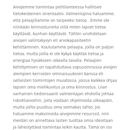
Aivojemme toimintaa pelitilanteessa hallitsee
tietokeskeinen orientaatio. Valmentajina haluamme,
että pelaajillamme on tarpeeksi tietoa . Emme ole
niinkään kiinnostuneita siitä miten lapset tietoa
käyttävät, kunhan käyttävät. Tällöin unohdetaan
aivojen valintakyvyn eli arvokapasiteetin
kehittäminen. Koulutamme pelaajia, joilla on paljon
tietoa, mutta joilla ei ole kykyä käyttää tietoa ja
energiaa hyväkseen oikealla tavalla. Pelaajien
kehittymisen on tapahduttava sopusoinnussa aivojen
alempien kerrosten ominaisuuksien kanssa eli
sellaisten toimintojen muodossa, joissa kaikkea ohjaa
lapsen oma mielikuvitus ja oma kiinnostus. Liian
varhainen tiedonsaanti valmentajan ehdoilla johtaa
robottiaivoihin, joita voidaan ohjelmoida ulkoapäin,
mutta joilta puuttuu oma voimakas tahto. Jos
haluamme maksimoida aivojemme resurssit, niin
meidän on annettava lasten tuottaa omia ideoitaan
ja lähestyttävä toimintaa leikin kautta. Tämä on iso