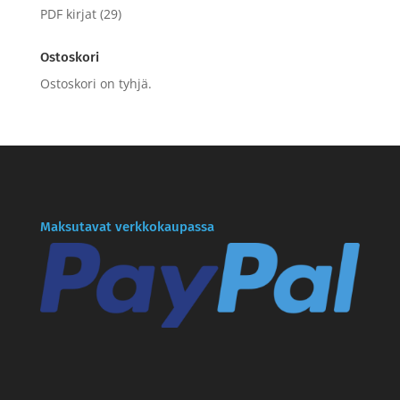
PDF kirjat
(29)
Ostoskori
Ostoskori on tyhjä.
Maksutavat verkkokaupassa