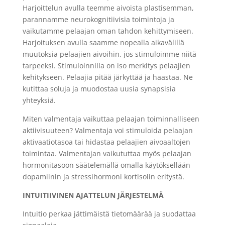
Harjoittelun avulla teemme aivoista plastisemman,
parannamme neurokognitiivisia toimintoja ja
vaikutamme pelaajan oman tahdon kehittymiseen.
Harjoituksen avulla saamme nopealla aikavälillä
muutoksia pelaajien aivoihin, jos stimuloimme niitä
tarpeeksi. Stimuloinnilla on iso merkitys pelaajien
kehitykseen. Pelaajia pitää järkyttää ja haastaa. Ne
kutittaa soluja ja muodostaa uusia synapsisia
yhteyksiä.
Miten valmentaja vaikuttaa pelaajan toiminnalliseen
aktiivisuuteen? Valmentaja voi stimuloida pelaajan
aktivaatiotasoa tai hidastaa pelaajien aivoaaltojen
toimintaa. Valmentajan vaikututtaa myös pelaajan
hormonitasoon säätelemällä omalla käytöksellään
dopamiinin ja stressihormoni kortisolin eritystä.
INTUITIIVINEN AJATTELUN JÄRJESTELMÄ
Intuitio perkaa jättimäistä tietomäärää ja suodattaa