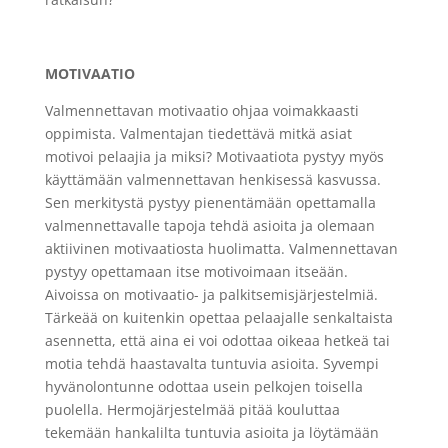
MOTIVAATIO
Valmennettavan motivaatio ohjaa voimakkaasti
oppimista. Valmentajan tiedettävä mitkä asiat
motivoi pelaajia ja miksi? Motivaatiota pystyy myös
käyttämään valmennettavan henkisessä kasvussa.
Sen merkitystä pystyy pienentämään opettamalla
valmennettavalle tapoja tehdä asioita ja olemaan
aktiivinen motivaatiosta huolimatta. Valmennettavan
pystyy opettamaan itse motivoimaan itseään.
Aivoissa on motivaatio- ja palkitsemisjärjestelmiä.
Tärkeää on kuitenkin opettaa pelaajalle senkaltaista
asennetta, että aina ei voi odottaa oikeaa hetkeä tai
motia tehdä haastavalta tuntuvia asioita. Syvempi
hyvänolontunne odottaa usein pelkojen toisella
puolella. Hermojärjestelmää pitää kouluttaa
tekemään hankalilta tuntuvia asioita ja löytämään