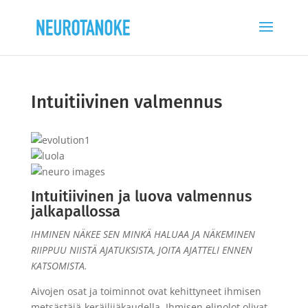
Intuitiivinen valmennus
Intuitiivinen ja luova valmennus
jalkapallossa
IHMINEN NÄKEE SEN MINKÄ HALUAA JA NÄKEMINEN
RIIPPUU NIISTÄ AJATUKSISTA, JOITA AJATTELI ENNEN
KATSOMISTA.
Aivojen osat ja toiminnot ovat kehittyneet ihmisen
metsästäjä-keräilijäkaudella. Ihmisen elinolot olivat