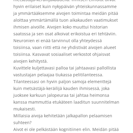
hyvin erilaiset kuin nykypäivän yhteiskunnassamme
ja ymmärtääksemme aivojen toimintaa meidän pitää
aloittaa ymmärtämällä tuon aikakauden vaatimukset
ihmisen aivoille. Aivojen koko muuttui historian
saatossa ja sen osat alkoivat erikoistua eri tehtäviin.
Neuronien ei enää tarvinnut olla yhteydessä
toisiinsa, vaan riitti että ne yhdistivät aivojen alueet
toisiinsa. Kasvavat sosiaaliset verkostot ohjaisvat
aivojen kehitystä.
Kuvittele kuljettavasi palloa tai jahtaavasi pallollista
vastustajan pelaajaa tiukassa pelitilanteessa.
Tilanteessasi on hyvin paljon samoja elementtejä
kuin metsästäjä-keräilijä kauden ihmisessä, joka
juoksee karkuun jalopeuraa tai jahtaa heimonsa
kanssa mammuttia etukäteen laaditun suunnitelman
mukaisesti.
Millaisia aivoja kehitetään jalkapallon pelaamisen
suhteen?
Aivot ei ole pelkästään kognitiinen elin. Meidän pitää